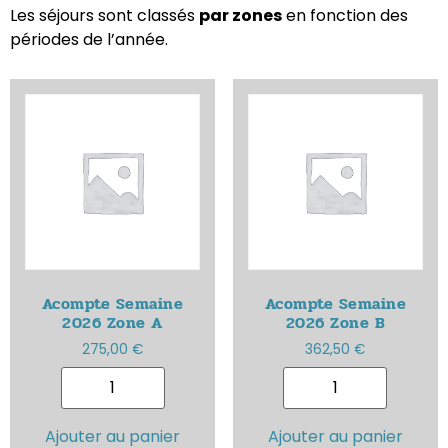
Les séjours sont classés
par zones
en fonction des
périodes de l’année.
Acompte Semaine
Acompte Semaine
2026
Zone A
2026
Zone B
275,00
€
362,50
€
Ajouter au panier
Ajouter au panier