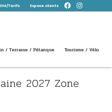
lité/Tarifs
Espace clients
in / Terrasse / Pétanque
Tourisme / Vélo
maine 2027
Zone