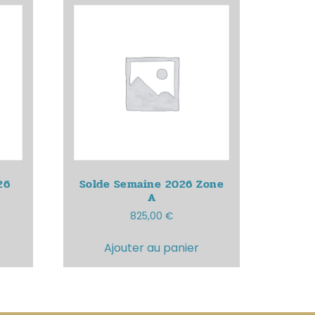
26
Solde Semaine 2026
Zone
A
825,00
€
Ajouter au panier