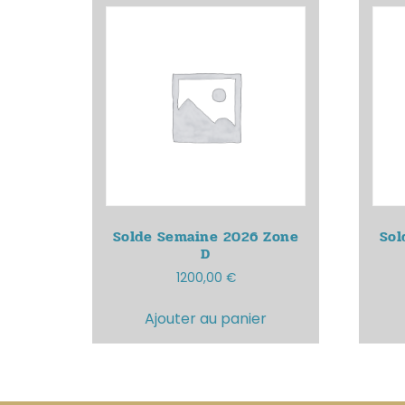
Solde Semaine 2026
Zone
Sol
D
1200,00
€
Ajouter au panier