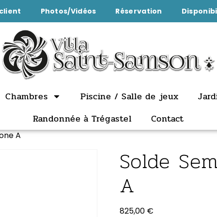
client
Photos/Vidéos
Réservation
Disponibi
Chambres
Piscine / Salle de jeux
Jard
Randonnée à Trégastel
Contact
Zone A
Solde Se
A
825,00
€