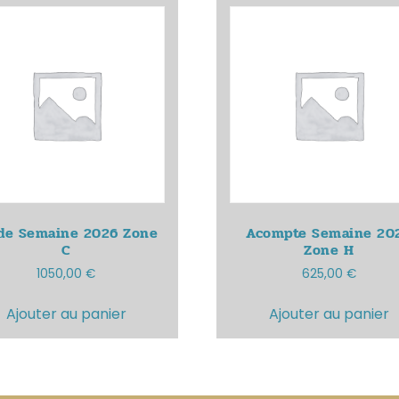
de Semaine 2026
Zone
Acompte Semaine 20
C
Zone H
1050,00
€
625,00
€
Ajouter au panier
Ajouter au panier